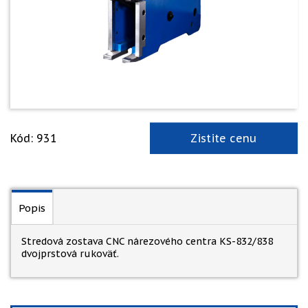
Kód: 931
Zistite cenu
Popis
Stredová zostava CNC nárezového centra KS-832/838
dvojprstová rukoväť.