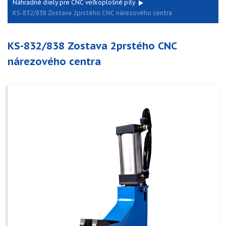
Náhradné diely pre CNC veľkoplošné píly
KS-832/838 Zostava 2prstého CNC nárezového centra
KS-832/838 Zostava 2prstého CNC
nárezového centra