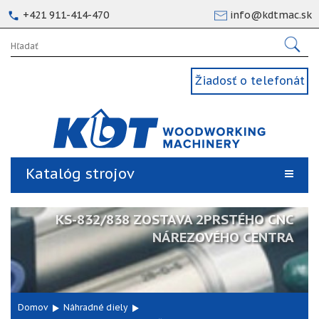
+421 911-414-470
info@kdtmac.sk
Žiadosť o telefonát
Katalóg strojov
KS-832/838 ZOSTAVA 2PRSTÉHO CNC
NÁREZOVÉHO CENTRA
Domov
Náhradné diely