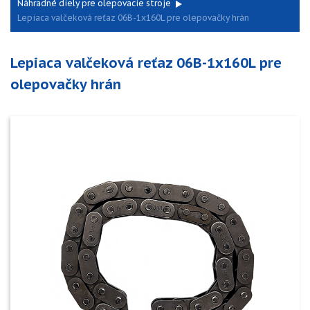
Náhradné diely pre olepovacie stroje
Lepiaca valčeková reťaz 06B-1x160L pre olepovačky hrán
Lepiaca valčeková reťaz 06B-1x160L pre
olepovačky hrán