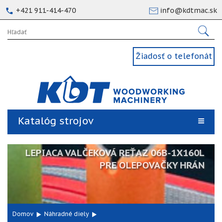
+421 911-414-470
info@kdtmac.sk
Žiadosť o telefonát
Katalóg strojov
LEPIACA VALČEKOVÁ REŤAZ 06B-1X160L
PRE OLEPOVAČKY HRÁN
Domov
Náhradné diely