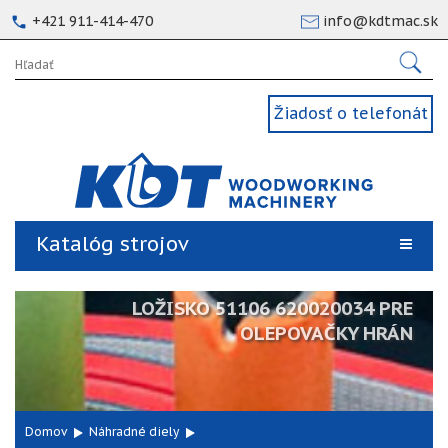
+421 911-414-470
info@kdtmac.sk
Žiadosť o telefonát
Katalóg strojov
LOŽISKO 51106 620020034 PRE
OLEPOVAČKY HRÁN
Domov
Náhradné diely