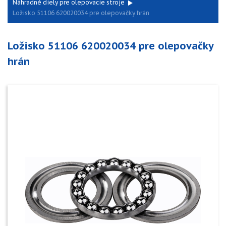
Náhradné diely pre olepovacie stroje
Ložisko 51106 620020034 pre olepovačky hrán
Ložisko 51106 620020034 pre olepovačky
hrán