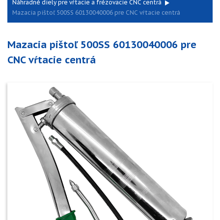
Náhradné diely pre vŕtacie a frézovacie CNC centrá
Mazacia pištoľ 500SS 60130040006 pre CNC vŕtacie centrá
Mazacia pištoľ 500SS 60130040006 pre
CNC vŕtacie centrá