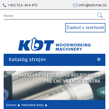
+421 911-414-470
info@kdtmac.sk
Žiadosť o telefonát
Katalóg strojov
MAZACIA PIŠTOĽ 500SS 60130040006
PRE CNC VŔTACIE CENTRÁ
Domov
Náhradné diely