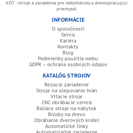
KDT - stroje a zariadenia pre nábytkársky a drevospracujúci
priemysel
INFORMÁCIE
O spoločnosti
Servis
Kariéra
Kontakty
Blog
Podmienky použitia webu
GDPR – ochrana osobných údajov
KATALÓG STROJOV
Rezacie zariadenie
Stroje na olepovanie hrán
Vŕtacie stroje
CNC obrábacie centrá
Baliace stroje na nábytok
Brúsky na drevo
Obrábanie dverových krídel
Automatické linky
Automatizačné zariadenie