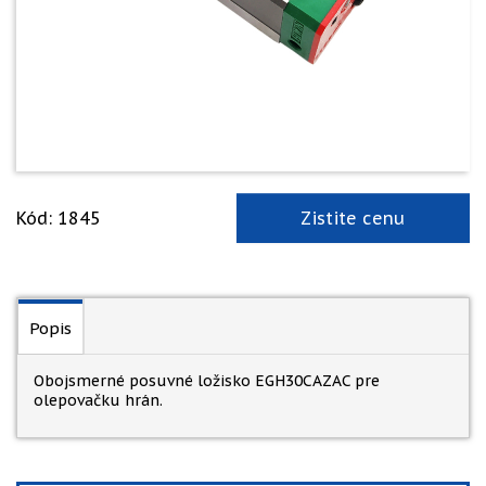
Kód: 1845
Zistite cenu
Popis
Obojsmerné posuvné ložisko EGH30CAZAC pre
olepovačku hrán.