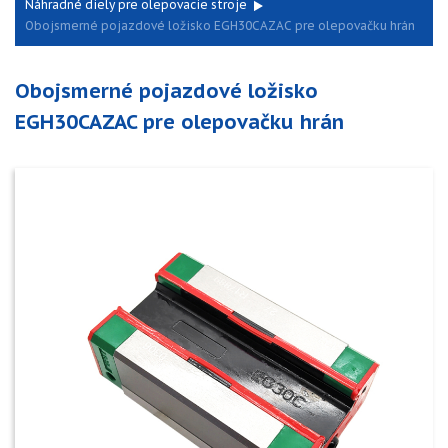
Náhradné diely pre olepovacie stroje
Obojsmerné pojazdové ložisko EGH30CAZAC pre olepovačku hrán
Obojsmerné pojazdové ložisko
EGH30CAZAC pre olepovačku hrán