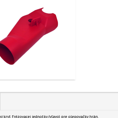
ý kryt frézovacej jednotky (vľavo) pre olepovačky hrán.