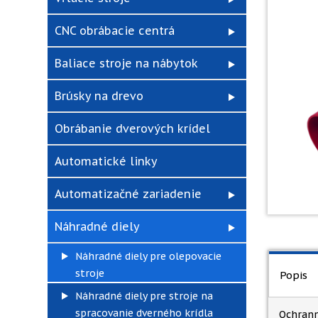
CNC obrábacie centrá
Baliace stroje na nábytok
Brúsky na drevo
Obrábanie dverových krídel
Automatické linky
Automatizačné zariadenie
Náhradné diely
Náhradné diely pre olepovacie
stroje
Popis
Náhradné diely pre stroje na
spracovanie dverného krídla
Ochrann