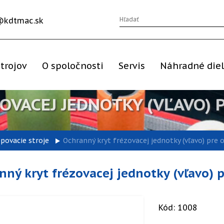
@kdtmac.sk
trojov
O spoločnosti
Servis
Náhradné die
OVACEJ JEDNOTKY (VĽAVO) 
epovacie stroje
Ochranný kryt frézovacej jednotky (vľavo) pre 
nný kryt frézovacej jednotky (vľavo) 
Kód: 1008