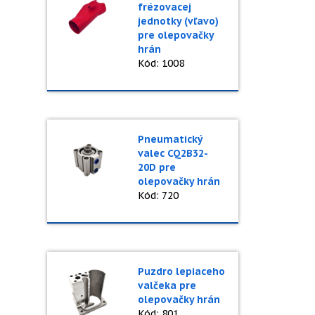
frézovacej
jednotky (vľavo)
pre olepovačky
hrán
Kód: 1008
Pneumatický
valec CQ2B32-
20D pre
olepovačky hrán
Kód: 720
Puzdro lepiaceho
valčeka pre
olepovačky hrán
Kód: 801