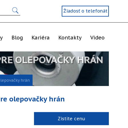
Žiadosť o telefonát
ly
Blog
Kariéra
Kontakty
Video
PRE OLEPOVAČKY HRÁN
olepovačky hrán
pre olepovačky hrán
Zistite cenu