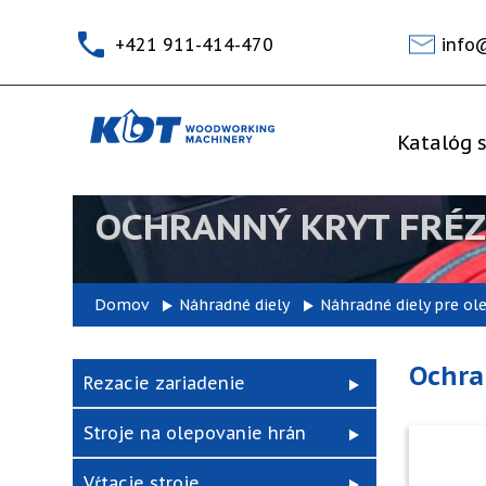
+421 911-414-470
info
Katalóg s
OCHRANNÝ KRYT FRÉZ
Domov
Náhradné diely
Náhradné diely pre ol
Ochra
Rezacie zariadenie
Stroje na olepovanie hrán
Vŕtacie stroje