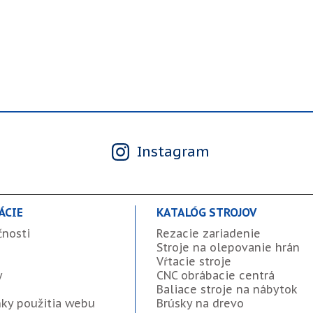
Instagram
ÁCIE
KATALÓG STROJOV
čnosti
Rezacie zariadenie
Stroje na olepovanie hrán
Vŕtacie stroje
y
CNC obrábacie centrá
Baliace stroje na nábytok
ky použitia webu
Brúsky na drevo