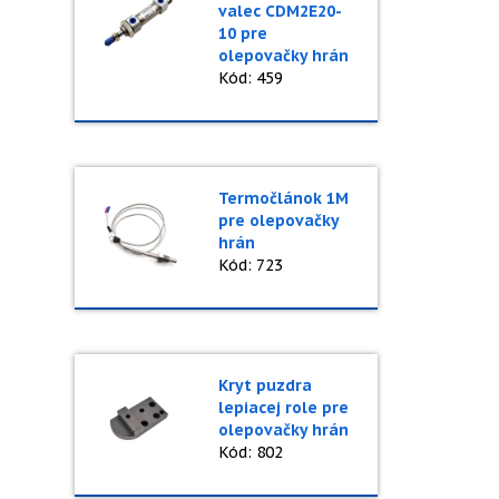
valec CDM2E20-
10 pre
olepovačky hrán
Kód: 459
Termočlánok 1M
pre olepovačky
hrán
Kód: 723
Kryt puzdra
lepiacej role pre
olepovačky hrán
Kód: 802