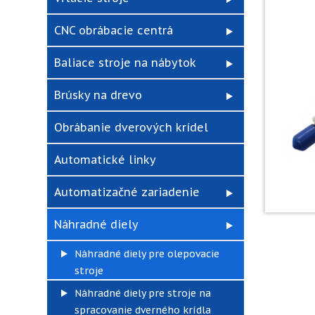
CNC obrábacie centrá
Baliace stroje na nábytok
Brúsky na drevo
Obrábanie dverových krídel
Automatické linky
Automatizačné zariadenie
Náhradné diely
Náhradné diely pre olepovacie
stroje
Náhradné diely pre stroje na
spracovanie dverného krídla