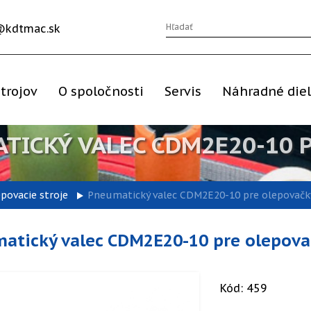
@kdtmac.sk
trojov
O spoločnosti
Servis
Náhradné die
TICKÝ VALEC CDM2E20-10 
epovacie stroje
Pneumatický valec CDM2E20-10 pre olepovačk
atický valec CDM2E20-10 pre olepova
Kód: 459