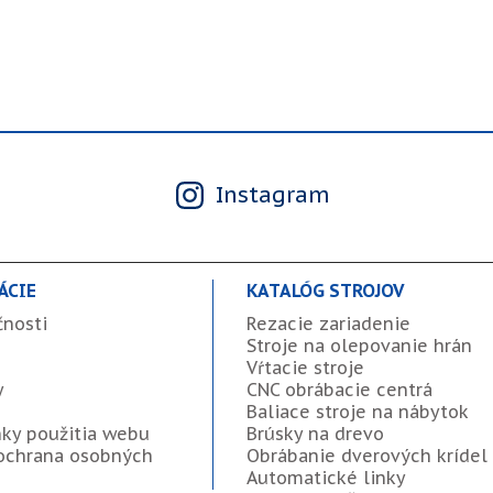
Instagram
ÁCIE
KATALÓG STROJOV
čnosti
Rezacie zariadenie
Stroje na olepovanie hrán
Vŕtacie stroje
y
CNC obrábacie centrá
Baliace stroje na nábytok
ky použitia webu
Brúsky na drevo
ochrana osobných
Obrábanie dverových krídel
Automatické linky