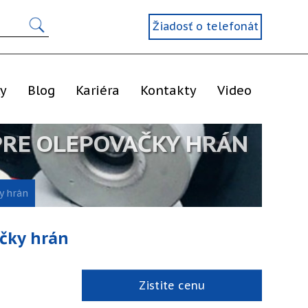
Žiadosť o telefonát
ly
Blog
Kariéra
Kontakty
Video
PRE OLEPOVAČKY HRÁN
y hrán
čky hrán
Zistite cenu