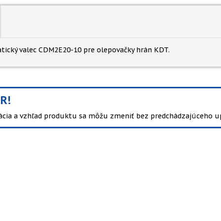
ický valec CDM2E20-10 pre olepovačky hrán KDT.
R!
kácia a vzhľad produktu sa môžu zmeniť bez predchádzajúceho u