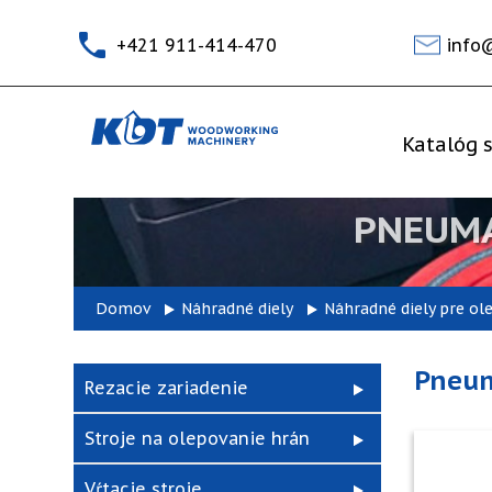
+421 911-414-470
info
Katalóg s
PNEUMA
Domov
Náhradné diely
Náhradné diely pre ol
Pneum
Rezacie zariadenie
Stroje na olepovanie hrán
Vŕtacie stroje