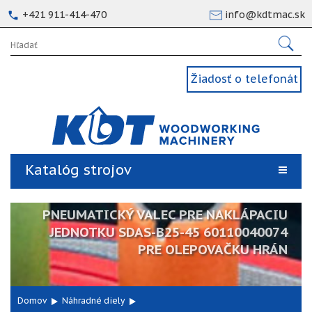
+421 911-414-470
info@kdtmac.sk
Žiadosť o telefonát
Katalóg strojov
PNEUMATICKÝ VALEC PRE NAKLÁPACIU
JEDNOTKU SDAS-B25-45 60110040074
PRE OLEPOVAČKU HRÁN
Domov
Náhradné diely