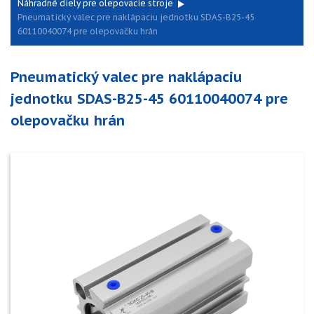
Náhradné diely pre olepovacie stroje
Pneumatický valec pre naklápaciu jednotku SDAS-B25-45
60110040074 pre olepovačku hrán
Pneumatický valec pre naklápaciu
jednotku SDAS-B25-45 60110040074 pre
olepovačku hrán