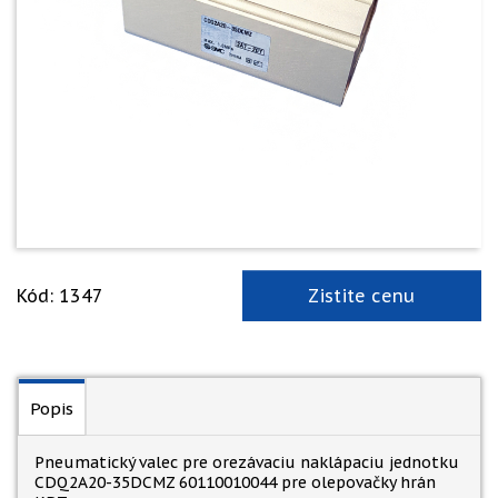
Kód: 1347
Zistite cenu
Popis
Pneumatický valec pre orezávaciu naklápaciu jednotku
CDQ2A20-35DCMZ 60110010044 pre olepovačky hrán