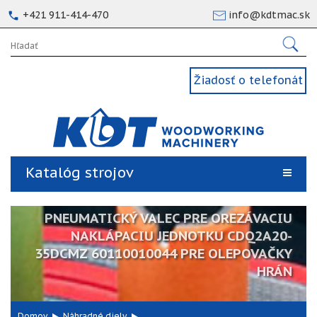
+421 911-414-470
info@kdtmac.sk
Žiadosť o telefonát
Katalóg strojov
PNEUMATICKÝ VALEC PRE OREZÁVACIU
NAKLÁPACIU JEDNOTKU CDQ2A20-
35DCMZ 60110010044 PRE OLEPOVAČKY
HRÁN
Domov
Náhradné diely