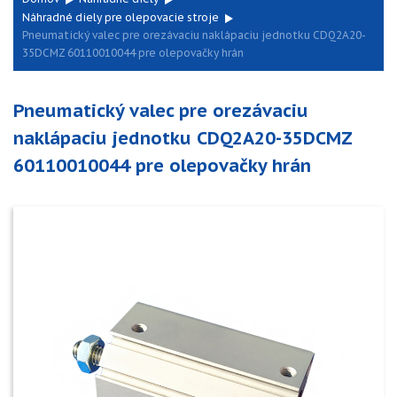
Náhradné diely pre olepovacie stroje
Pneumatický valec pre orezávaciu naklápaciu jednotku CDQ2A20-
35DCMZ 60110010044 pre olepovačky hrán
Pneumatický valec pre orezávaciu
naklápaciu jednotku CDQ2A20-35DCMZ
60110010044 pre olepovačky hrán