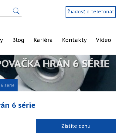
Žiadosť o telefonát
ly
Blog
Kariéra
Kontakty
Video
OVAČKA HRÁN 6 SÉRIE
6 série
án 6 série
Zistite cenu