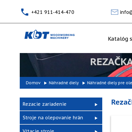
+421 911-414-470
info
Katalóg s
REZAČKA
Domov
Náhradné diely
Náhradné diely pre ol
Rezač
Rezacie zariadenie
Stroje na olepovanie hrán
Vŕtacie stroje