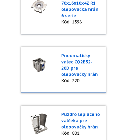
70x16x10x4Z R1
olepovačka hrán
6 série
Kód: 1596
Pneumatický
valec CQ2B32-
20D pre
olepovačky hrán
Kód: 720
Puzdro lepiaceho
valčeka pre
olepovačky hrán
Kód: 801