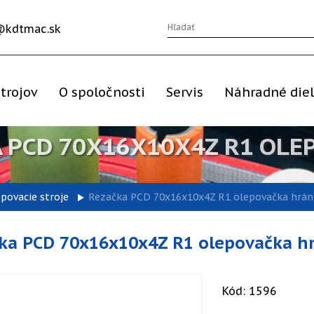
@kdtmac.sk
trojov
O spoločnosti
Servis
Náhradné die
 PCD 70X16X10X4Z R1 OLEP
epovacie stroje
Rezačka PCD 70x16x10x4Z R1 olepovačka hrán 
ka PCD 70x16x10x4Z R1 olepovačka hr
Kód: 1596