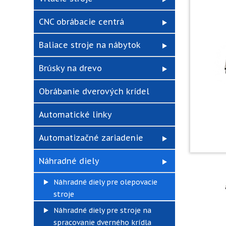
CNC obrábacie centrá
Baliace stroje na nábytok
Brúsky na drevo
Obrábanie dverových krídel
Automatické linky
Automatizačné zariadenie
Náhradné diely
Náhradné diely pre olepovacie
stroje
Náhradné diely pre stroje na
spracovanie dverného krídla