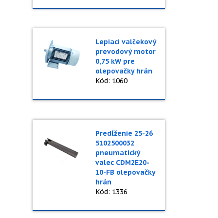
Lepiaci valčekový
prevodový motor
0,75 kW pre
olepovačky hrán
Kód: 1060
Predĺženie 25-26
5102500032
pneumatický
valec CDM2E20-
10-FB olepovačky
hrán
Kód: 1336