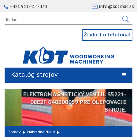
+421 911-414-470
info@kdtmac.sk
Žiadosť o telefonát
Katalóg strojov
ELEKTROMAGNETICKÝ VENTIL S5221-
08E2F 640200059 PRE OLEPOVACIE
STROJE.
Domov
Náhradné diely