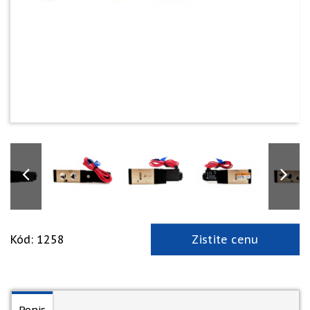
Kód: 1258
Zistite cenu
Popis