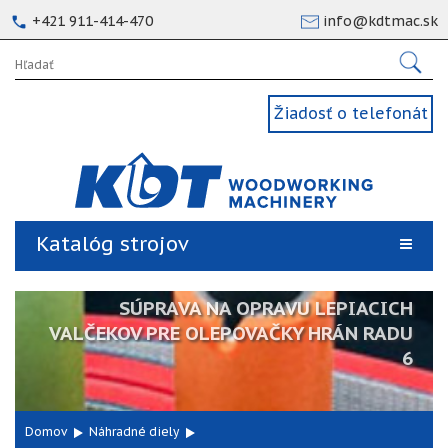
+421 911-414-470
info@kdtmac.sk
Žiadosť o telefonát
Katalóg strojov
SÚPRAVA NA OPRAVU LEPIACICH
VALČEKOV PRE OLEPOVAČKY HRÁN RADU
6
Domov
Náhradné diely