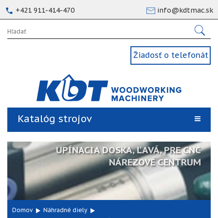
+421 911-414-470
info@kdtmac.sk
Žiadosť o telefonát
Katalóg strojov
UPÍNACIA DOSKA, ĽAVÁ, PRE CNC
NÁREZOVÉ CENTRUM
Domov
Náhradné diely