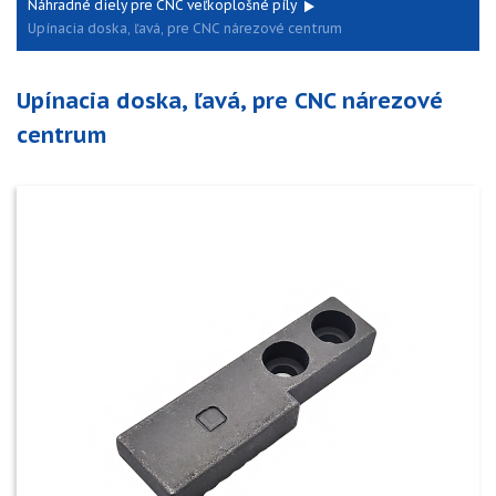
Náhradné diely pre CNC veľkoplošné píly
Upínacia doska, ľavá, pre CNC nárezové centrum
Upínacia doska, ľavá, pre CNC nárezové
centrum