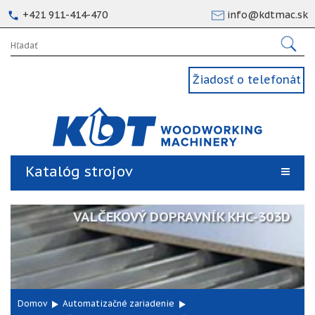
+421 911-414-470
info@kdtmac.sk
Žiadosť o telefonát
Katalóg strojov
VALČEKOVÝ DOPRAVNÍK KHC-303D
Domov
Automatizačné zariadenie