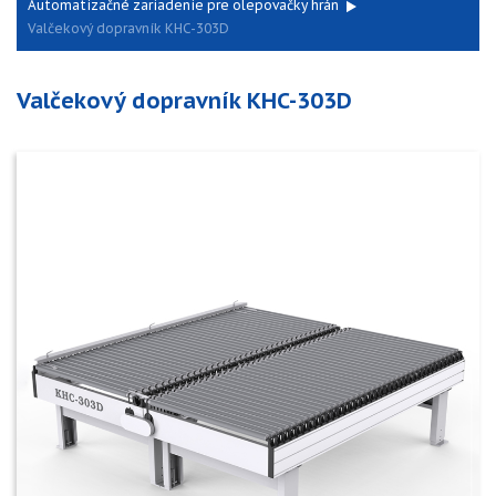
Automatizačné zariadenie pre olepovačky hrán
Valčekový dopravník KHC-303D
Valčekový dopravník KHC-303D