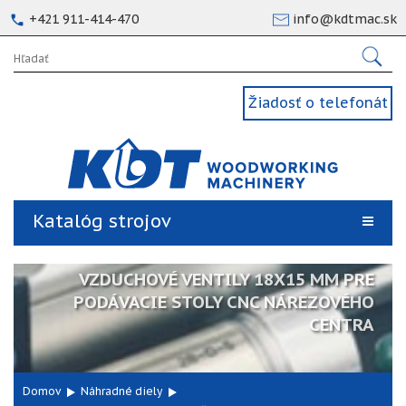
+421 911-414-470
info@kdtmac.sk
Žiadosť o telefonát
Katalóg strojov
VZDUCHOVÉ VENTILY 18X15 MM PRE
PODÁVACIE STOLY CNC NÁREZOVÉHO
CENTRA
Domov
Náhradné diely