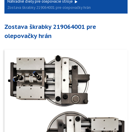
Náhradné diely pre olepovacie stroje
Zostava škrabky 219064001 pre olepovačky hrán
Zostava škrabky 219064001 pre
olepovačky hrán