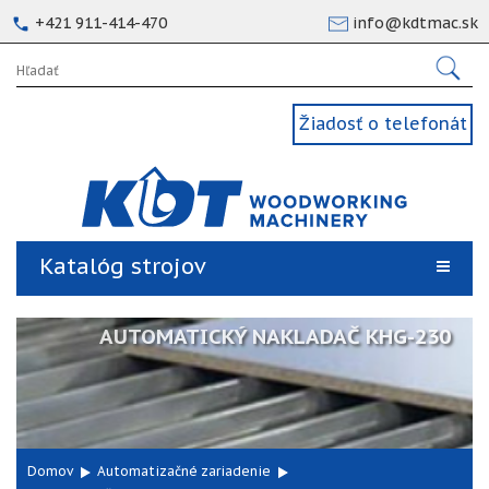
+421 911-414-470
info@kdtmac.sk
Žiadosť o telefonát
Katalóg strojov
AUTOMATICKÝ NAKLADAČ KHG-230
Domov
Automatizačné zariadenie