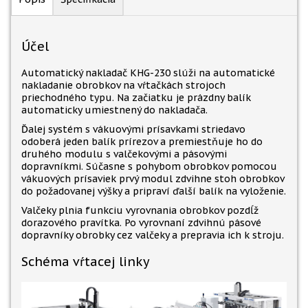
Účel
Automatický nakladač KHG-230 slúži na automatické
nakladanie obrobkov na vŕtačkách strojoch
priechodného typu. Na začiatku je prázdny balík
automaticky umiestnený do nakladača.
Ďalej systém s vákuovými prísavkami striedavo
odoberá jeden balík prírezov a premiestňuje ho do
druhého modulu s valčekovými a pásovými
dopravníkmi. Súčasne s pohybom obrobkov pomocou
vákuových prísaviek prvý modul zdvihne stoh obrobkov
do požadovanej výšky a pripraví ďalší balík na vyloženie.
Valčeky plnia funkciu vyrovnania obrobkov pozdĺž
dorazového pravítka. Po vyrovnaní zdvihnú pásové
dopravníky obrobky cez valčeky a prepravia ich k stroju.
Schéma vŕtacej linky