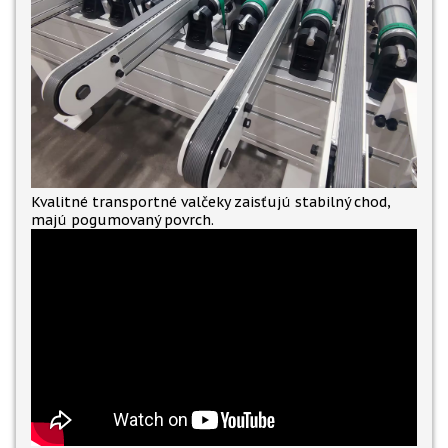
Kvalitné transportné valčeky zaisťujú stabilný chod,
majú pogumovaný povrch.