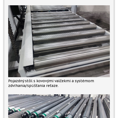
Pojazdný stôl s kovovými valčekmi a systémom
zdvíhania/spúšťania reťaze.