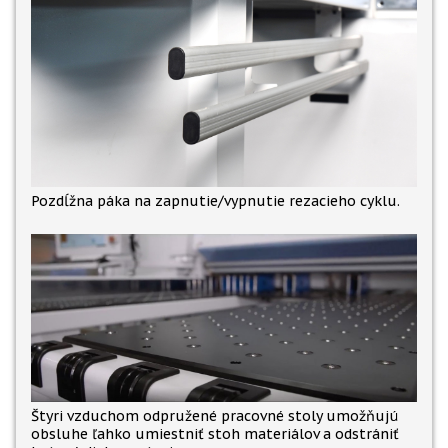
Pozdĺžna páka na zapnutie/vypnutie rezacieho cyklu.
Štyri vzduchom odpružené pracovné stoly umožňujú
obsluhe ľahko umiestniť stoh materiálov a odstrániť