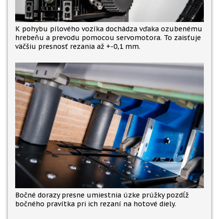
K pohybu pílového vozíka dochádza vďaka ozubenému
hrebeňu a prevodu pomocou servomotora. To zaisťuje
väčšiu presnosť rezania až +-0,1 mm.
Bočné dorazy presne umiestnia úzke prúžky pozdĺž
bočného pravítka pri ich rezaní na hotové diely.