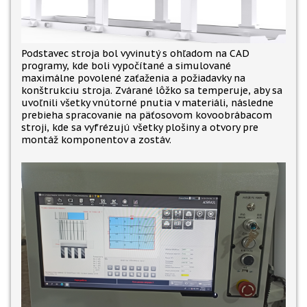
Podstavec stroja bol vyvinutý
s ohľadom na CAD
programy, kde boli vypočítané a simulované
maximálne povolené zaťaženia a požiadavky na
konštrukciu stroja. Zvárané lôžko sa temperuje, aby sa
uvoľnili všetky vnútorné pnutia v materiáli, následne
prebieha spracovanie na päťosovom kovoobrábacom
stroji, kde sa vyfrézujú všetky plošiny a otvory pre
montáž komponentov a zostáv.