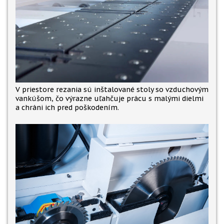
V priestore rezania sú inštalované stoly so vzduchovým
vankúšom, čo výrazne uľahčuje prácu s malými dielmi
a chráni ich pred poškodením.