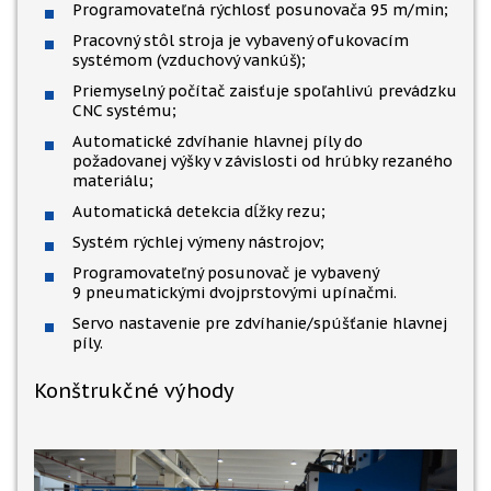
Programovateľná rýchlosť posunovača 95 m/min;
Pracovný stôl stroja je vybavený ofukovacím
systémom (vzduchový vankúš);
Priemyselný počítač zaisťuje spoľahlivú prevádzku
CNC systému;
Automatické zdvíhanie hlavnej píly do
požadovanej výšky v závislosti od hrúbky rezaného
materiálu;
Automatická detekcia dĺžky rezu;
Systém rýchlej výmeny nástrojov;
Programovateľný posunovač je vybavený
9 pneumatickými dvojprstovými upínačmi.
Servo nastavenie pre zdvíhanie/spúšťanie hlavnej
píly.
Konštrukčné výhody