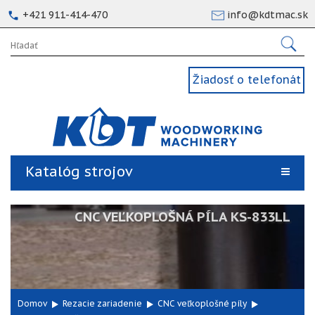
+421 911-414-470
info@kdtmac.sk
Žiadosť o telefonát
Katalóg strojov
CNC VEĽKOPLOŠNÁ PÍLA KS-833LL
Domov
Rezacie zariadenie
CNC veľkoplošné píly