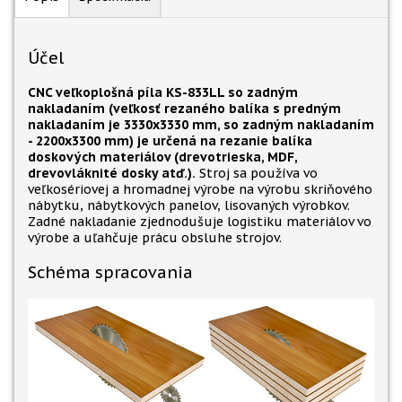
Účel
CNC veľkoplošná píla KS-833LL so zadným
nakladaním (veľkosť rezaného balíka s predným
nakladaním je 3330x3330 mm, so zadným nakladaním
- 2200x3300 mm
)
je určená na rezanie balíka
doskových materiálov (drevotrieska, MDF,
drevovláknité dosky atď.).
Stroj sa používa vo
veľkosériovej a hromadnej výrobe na výrobu skriňového
nábytku, nábytkových panelov, lisovaných výrobkov.
Zadné nakladanie zjednodušuje logistiku materiálov vo
výrobe a uľahčuje prácu obsluhe strojov.
Schéma spracovania