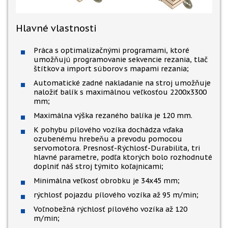
Hlavné vlastnosti
Práca s optimalizačnými programami, ktoré
umožňujú programovanie sekvencie rezania, tlač
štítkov a import súborov s mapami rezania;
Automatické zadné nakladanie na stroj umožňuje
naložiť balík s maximálnou veľkosťou 2200x3300
mm;
Maximálna výška rezaného balíka je 120 mm.
K pohybu pílového vozíka dochádza vďaka
ozubenému hrebeňu a prevodu pomocou
servomotora. Presnosť-Rýchlosť-Durabilita, tri
hlavné parametre, podľa ktorých bolo rozhodnuté
doplniť náš stroj týmito koľajnicami;
Minimálna veľkosť obrobku je 34x45 mm;
rýchlosť pojazdu pílového vozíka až 95 m/min;
Voľnobežná rýchlosť pílového vozíka až 120
m/min;