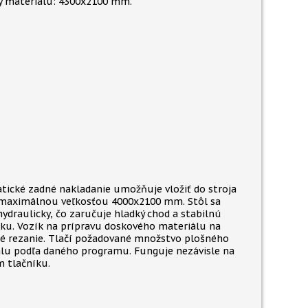
 materiálu: 4300x2100 mm.
ické zadné nakladanie umožňuje vložiť do stroja
 maximálnou veľkosťou 4000x2100 mm. Stôl sa
hydraulicky, čo zaručuje hladký chod a stabilnú
ku. Vozík na prípravu doskového materiálu na
é rezanie. Tlačí požadované množstvo plošného
lu podľa daného programu. Funguje nezávisle na
 tlačníku.