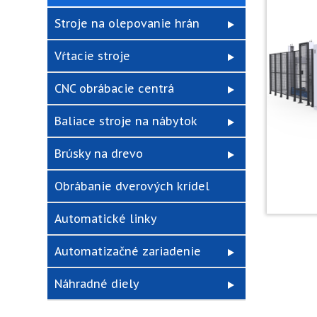
Stroje na olepovanie hrán
Vŕtacie stroje
CNC obrábacie centrá
Baliace stroje na nábytok
Brúsky na drevo
Obrábanie dverových krídel
Automatické linky
Automatizačné zariadenie
Náhradné diely