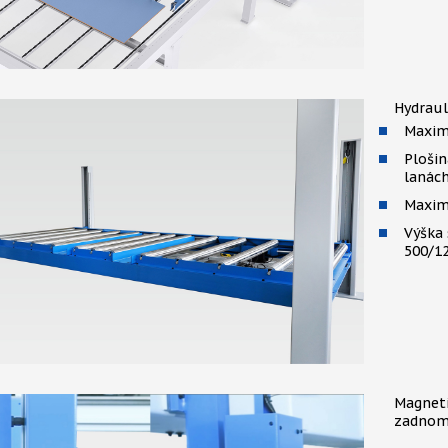
Hydraul
Maximá
Ploši
lanách
Maxim
Výška 
500/1
Magneti
zadnom 