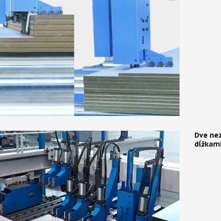
Dve nez
dĺžkam