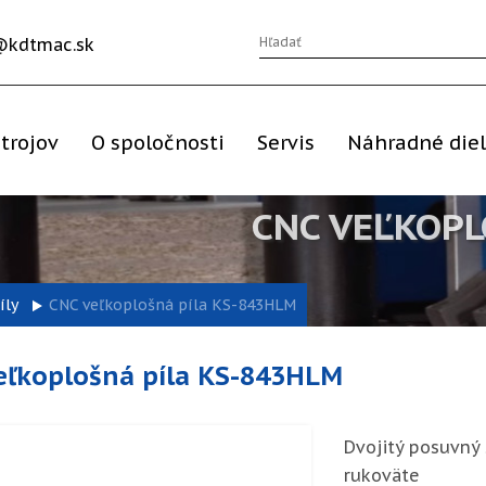
@kdtmac.sk
trojov
O spoločnosti
Servis
Náhradné die
CNC VEĽKOPL
íly
CNC veľkoplošná píla KS-843HLM
eľkoplošná píla KS-843HLM
Dvojitý posuvný
rukoväte