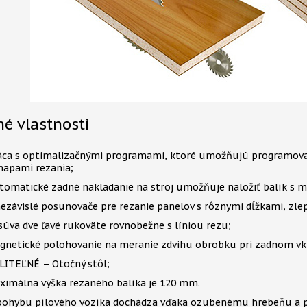
é vlastnosti
áca s optimalizačnými programami, ktoré umožňujú programovani
mapami rezania;
tomatické zadné nakladanie na stroj umožňuje naložiť balík s
nezávislé posunovače pre rezanie panelov s rôznymi dĺžkami, zlep
súva dve ľavé rukoväte rovnobežne s líniou rezu;
gnetické polohovanie na meranie zdvihu obrobku pri zadnom vk
LITEĽNÉ – Otočný stôl;
ximálna výška rezaného balíka je 120 mm.
pohybu pílového vozíka dochádza vďaka ozubenému hrebeňu a 