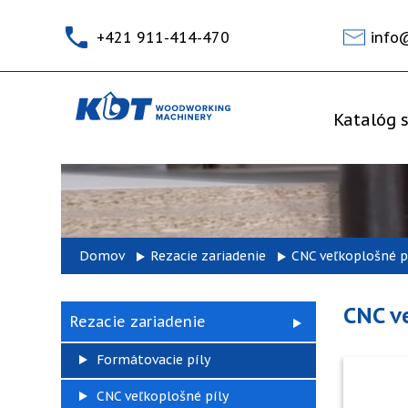
+421 911-414-470
info
Katalóg s
Domov
Rezacie zariadenie
CNC veľkoplošné p
CNC v
Rezacie zariadenie
Formátovacie píly
CNC veľkoplošné píly