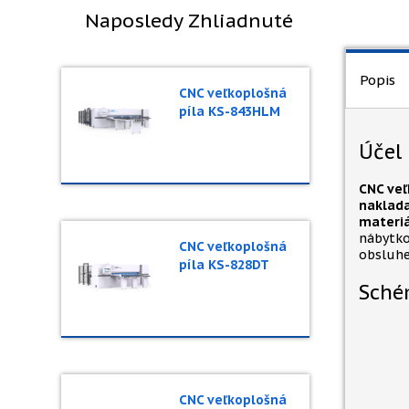
Naposledy Zhliadnuté
Popis
CNC veľkoplošná
píla KS-843HLM
Účel
CNC veľ
naklada
materiá
nábytko
CNC veľkoplošná
obsluhe
píla KS-828DT
Sché
CNC veľkoplošná