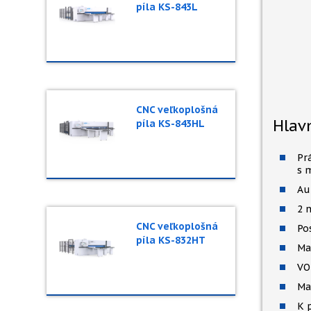
píla KS-843L
CNC veľkoplošná
Hlavn
píla KS-843HL
Pr
s 
Au
2 
CNC veľkoplošná
Po
píla KS-832HT
Ma
VO
Ma
K 