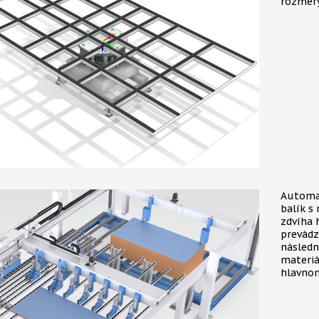
rozmery
Automat
balík s
zdvíha 
prevádz
následn
materiá
hlavnom