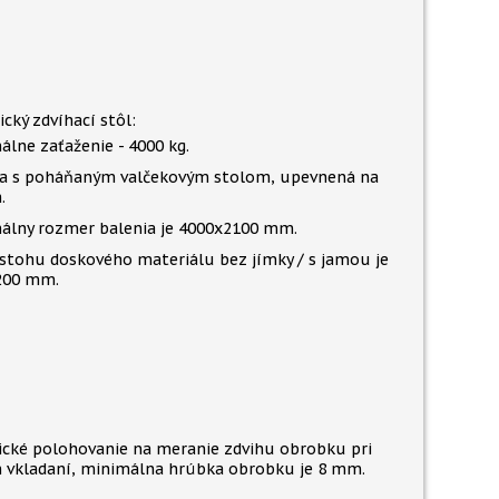
ický zdvíhací stôl:
lne zaťaženie - 4000 kg.
na s poháňaným valčekovým stolom, upevnená na
.
álny rozmer balenia je 4000x2100 mm.
stohu doskového materiálu bez jímky / s jamou je
200 mm.
cké polohovanie na meranie zdvihu obrobku pri
vkladaní, minimálna hrúbka obrobku je 8 mm.