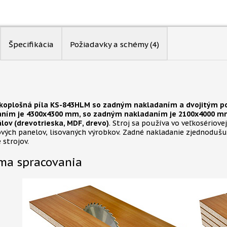
Špecifikácia
Požiadavky a schémy
(4)
koplošná píla KS-843HLM so zadným nakladaním a dvojitým po
ním je 4300x4300 mm, so zadným nakladaním je 2100x4000 mm)
lov (drevotrieska, MDF, drevo)
. Stroj sa používa vo veľkosériov
vých panelov, lisovaných výrobkov. Zadné nakladanie zjednodušuj
 strojov.
ma spracovania