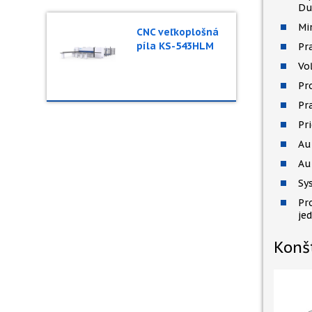
Du
Mi
CNC veľkoplošná
píla KS-543HLM
Pr
Vo
Pr
Pr
Pr
Au
Au
Sy
Pr
je
Konš