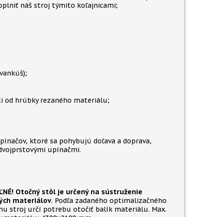
plniť náš stroj týmito koľajnicami;
vankúš);
ti od hrúbky rezaného materiálu;
ínačov, ktoré sa pohybujú doľava a doprava,
vojprstovými upínačmi.
NÉ! Otočný stôl je určený na sústruženie
ých materiálov.
Podľa zadaného optimalizačného
u stroj určí potrebu otočiť balík materiálu. Max.