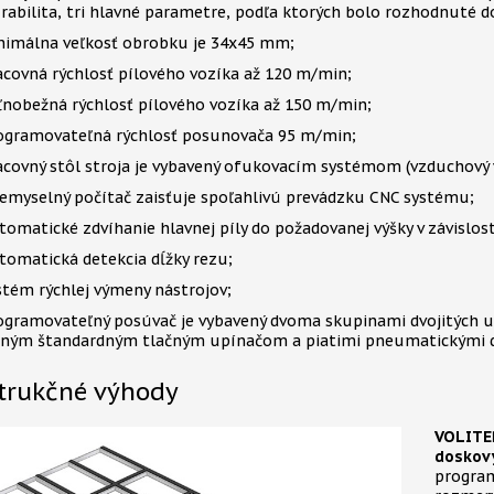
rabilita, tri hlavné parametre, podľa ktorých bolo rozhodnuté do
nimálna veľkosť obrobku je 34x45 mm;
acovná rýchlosť pílového vozíka až 120 m/min;
ľnobežná rýchlosť pílového vozíka až 150 m/min;
ogramovateľná rýchlosť posunovača 95 m/min;
acovný stôl stroja je vybavený ofukovacím systémom (vzduchový 
iemyselný počítač zaisťuje spoľahlivú prevádzku CNC systému;
tomatické zdvíhanie hlavnej píly do požadovanej výšky v závislos
tomatická detekcia dĺžky rezu;
stém rýchlej výmeny nástrojov;
ogramovateľný posúvač je vybavený dvoma skupinami dvojitých up
dným štandardným tlačným upínačom a piatimi pneumatickými d
trukčné výhody
VOLITEĽ
doskov
program