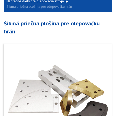
Náhradné diely pre olepovacie stroje
Šikmá priečna plošina pre olepovačku hrán
Šikmá priečna plošina pre olepovačku
hrán