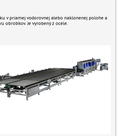
u v priamej vodorovnej alebo naklonenej polohe a
u obrobkov. Je vyrobený z ocele.