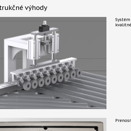
trukčné výhody
Systém 
kvalitné
Prenosn