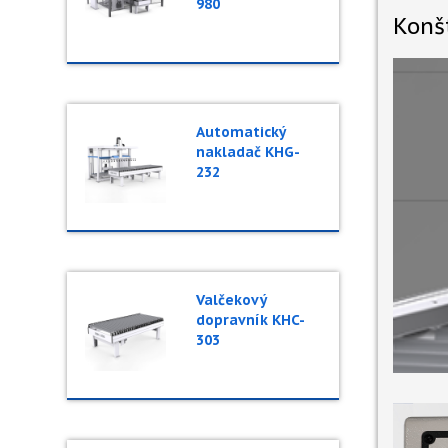
980
Konš
Automatický
nakladač KHG-
232
Valčekový
dopravník KHC-
303