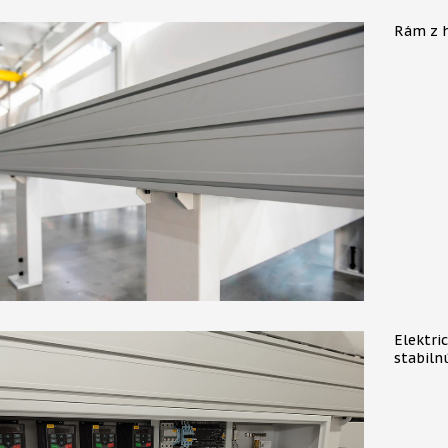
Rám z hl
Elektri
stabiln