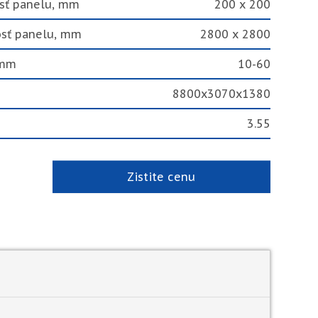
sť panelu, mm
200 x 200
osť panelu, mm
2800 x 2800
 mm
10-60
8800x3070x1380
3.55
Zistite cenu