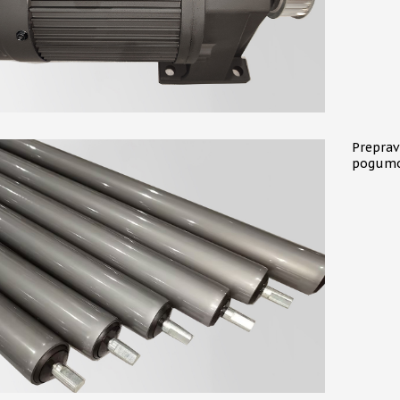
Preprav
pogumo