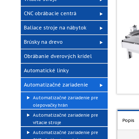
CNC obrábacie centrá
Baliace stroje na nábytok
Brúsky na drevo
Obrábanie dverových krídel
Automatické linky
Automatizačné zariadenie
Automatizačné zariadenie pre
olepovačky hrán
Automatizačné zariadenie pre
Popis
vŕtacie stroje
Automatizačné zariadenie pre