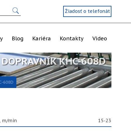
Žiadosť o telefonát
ly
Blog
Kariéra
Kontakty
Video
 DOPRAVNÍK KHC-608D
HC-608D
, m/min
15-23