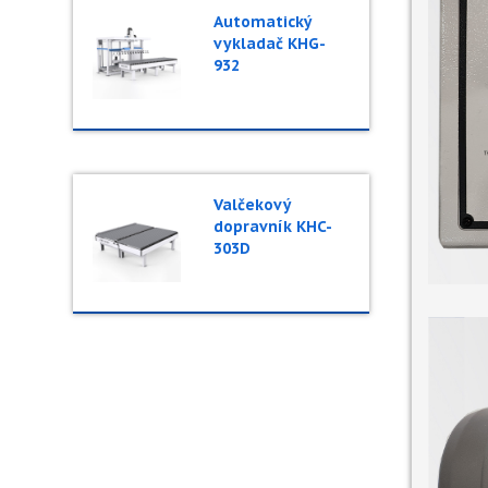
Automatický
vykladač KHG-
932
Valčekový
dopravník KHC-
303D