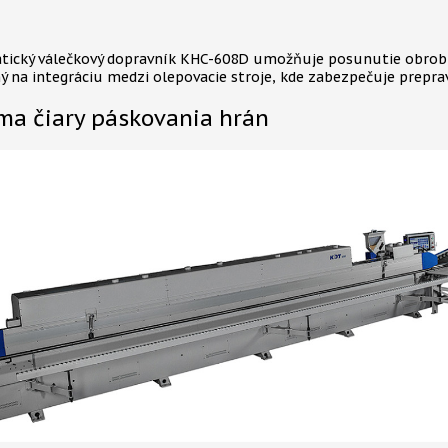
ický válečkový dopravník KHC-608D umožňuje posunutie obrobk
ný na integráciu medzi olepovacie stroje, kde zabezpečuje preprav
ma čiary páskovania hrán