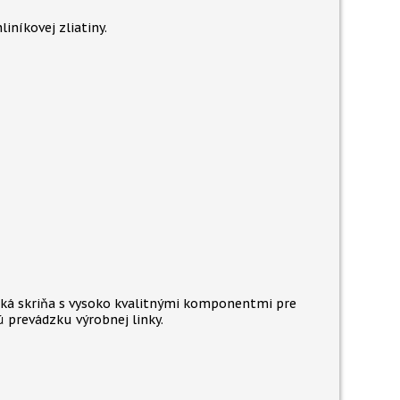
iníkovej zliatiny.
cká skriňa s vysoko kvalitnými komponentmi pre
ú prevádzku výrobnej linky.