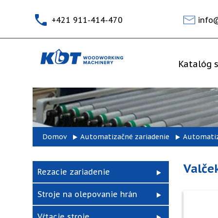
+421 911-414-470
info
Katalóg s
Domov
Automatizačné zariadenie
Automatiz
Valče
Rezacie zariadenie
Stroje na olepovanie hrán
Vŕtacie stroje