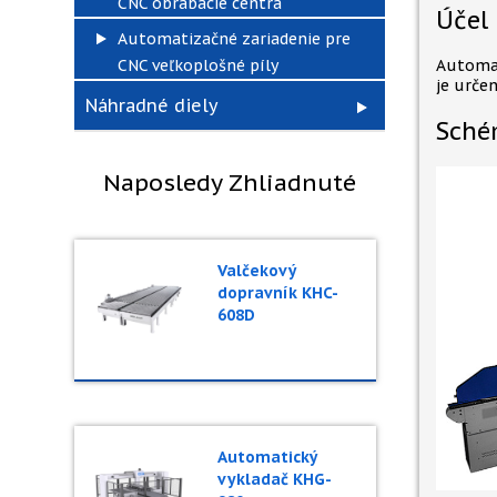
CNC obrábacie centrá
Účel
Automatizačné zariadenie pre
CNC veľkoplošné píly
Automat
je urče
Náhradné diely
Sché
Naposledy Zhliadnuté
Valčekový
dopravník KHC-
608D
Automatický
vykladač KHG-