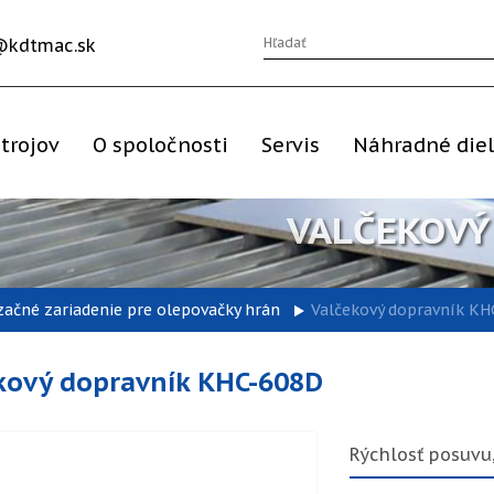
@kdtmac.sk
trojov
O spoločnosti
Servis
Náhradné die
VALČEKOVÝ
ačné zariadenie pre olepovačky hrán
Valčekový dopravník K
kový dopravník KHC-608D
Rýchlosť posuvu