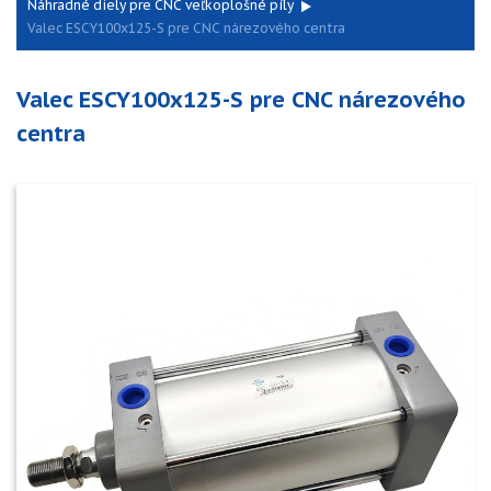
Náhradné diely pre CNC veľkoplošné píly
Valec ESCY100x125-S pre CNC nárezového centra
Valec ESCY100x125-S pre CNC nárezového
centra