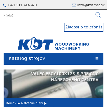
+421 911-414-470
info@kdtmac.sk
Žiadosť o telefonát
Katalóg strojov
VALEC ESCY100X125-S PRE CNC
NÁREZOVÉHO CENTRA
Domov
Náhradné diely