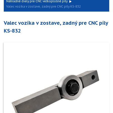
Náhradné diely pre CNC veľkoplošné píly
Valec vozíka v zostave, zadný pre CNC píly KS-832
Valec vozíka v zostave, zadný pre CNC píly
KS-832