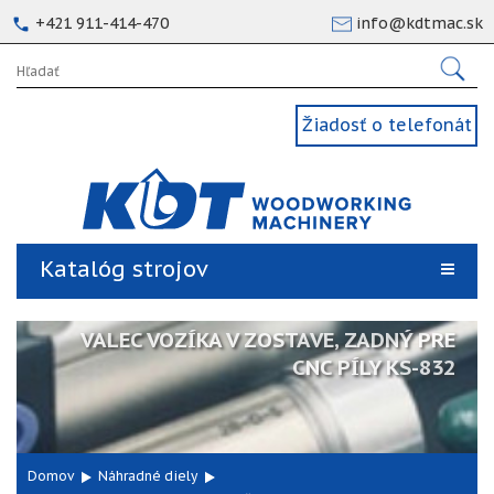
+421 911-414-470
info@kdtmac.sk
Žiadosť o telefonát
Katalóg strojov
VALEC VOZÍKA V ZOSTAVE, ZADNÝ PRE
CNC PÍLY KS-832
Domov
Náhradné diely