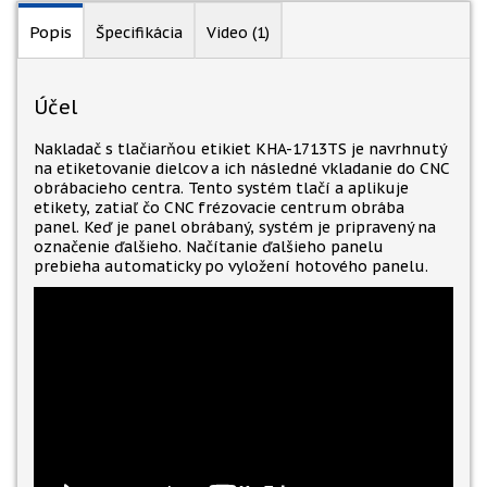
Popis
Špecifikácia
Video (1)
Účel
Nakladač s tlačiarňou etikiet KHA-1713TS je navrhnutý
na etiketovanie dielcov a ich následné vkladanie do CNC
obrábacieho centra. Tento systém tlačí a aplikuje
etikety, zatiaľ čo CNC frézovacie centrum obrába
panel. Keď je panel obrábaný, systém je pripravený na
označenie ďalšieho. Načítanie ďalšieho panelu
prebieha automaticky po vyložení hotového panelu.