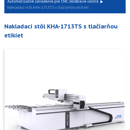
Automatizačné zariadenie pre CNC obrábacie centrá
Nakladací stôl KHA-1713TS s tlačiarňou etikiet
Nakladací stôl KHA-1713TS s tlačiarňou
etikiet