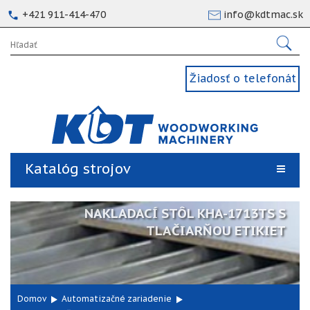
+421 911-414-470
info@kdtmac.sk
Žiadosť o telefonát
Katalóg strojov
NAKLADACÍ STÔL KHA-1713TS S
TLAČIARŇOU ETIKIET
Domov
Automatizačné zariadenie