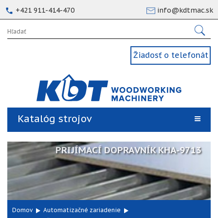
+421 911-414-470
info@kdtmac.sk
Žiadosť o telefonát
Katalóg strojov
PRIJÍMACÍ DOPRAVNÍK KHA-9713
Domov
Automatizačné zariadenie