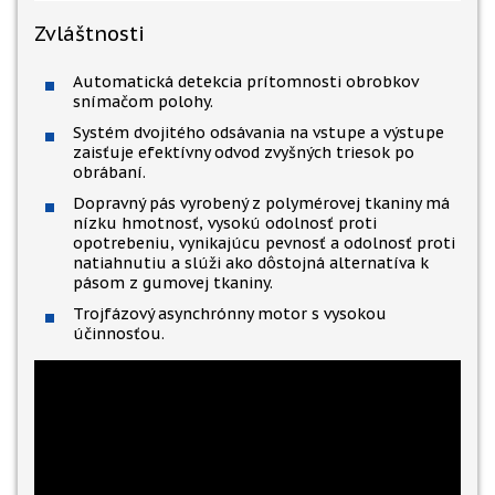
Zvláštnosti
Automatická detekcia prítomnosti obrobkov
snímačom polohy.
Systém dvojitého odsávania na vstupe a výstupe
zaisťuje efektívny odvod zvyšných triesok po
obrábaní.
Dopravný pás vyrobený z polymérovej tkaniny má
nízku hmotnosť, vysokú odolnosť proti
opotrebeniu, vynikajúcu pevnosť a odolnosť proti
natiahnutiu a slúži ako dôstojná alternatíva k
pásom z gumovej tkaniny.
Trojfázový asynchrónny motor s vysokou
účinnosťou.