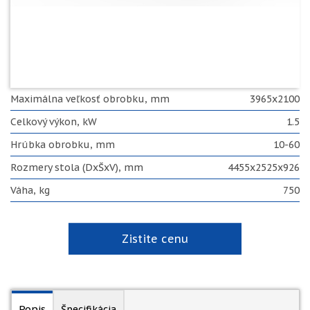
Maximálna veľkosť obrobku, mm
3965x2100
Celkový výkon, kW
1.5
Hrúbka obrobku, mm
10-60
Rozmery stola (DxŠxV), mm
4455x2525x926
Váha, kg
750
Zistite cenu
Popis
Špecifikácia