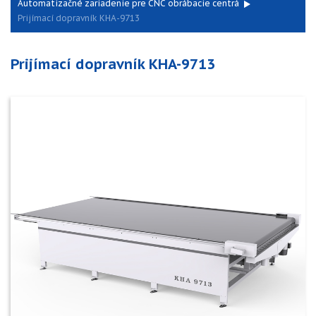
Automatizačné zariadenie pre CNC obrábacie centrá
Prijímací dopravník KHA-9713
Prijímací dopravník KHA-9713