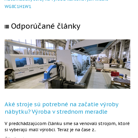
WG8C1H1W1
Odporúčané články
Aké stroje sú potrebné na začatie výroby
nábytku? Výroba v strednom meradle
V predchádzajúcom článku sme sa venovali strojom, ktoré
si vyberajú malí výrobci. Teraz je na čase z..