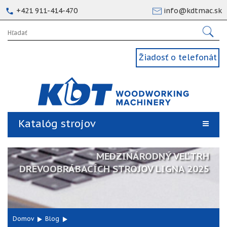
+421 911-414-470
info@kdtmac.sk
Žiadosť o telefonát
Katalóg strojov
MEDZINÁRODNÝ VEĽTRH
DREVOOBRÁBACÍCH STROJOV LIGNA 2025
Domov
Blog