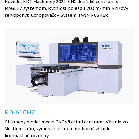
Novinka KDT Machinery 2025. CNC deličské centrum s
MAGLEV systémom. Rýchlosť pojezdu 200 m/min. Krížový
servopohyb uchopovačov. Systém TWIN PUSHER.
KD-610HZ
Obľúbený model medzi CNC vŕtacími centrami. Vŕtanie zo
šiestich strán, výmena nástroja pre horné vŕtanie,
kompaktné rozmery.