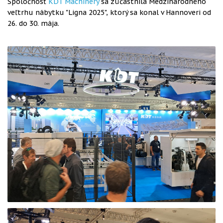
Spoločnosť
KDT Machinery
sa zúčastnila Medzinárodného
veľtrhu nábytku "Ligna 2025", ktorý sa konal v Hannoveri od
26. do 30. mája.