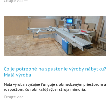
Čítajte viac
Čo je potrebné na spustenie výroby nábytku?
Malá výroba
Malá výroba zvyčajne funguje s obmedzeným priestorom a
rozpočtom, čo robí každý výber stroja mimoria..
Čítajte viac