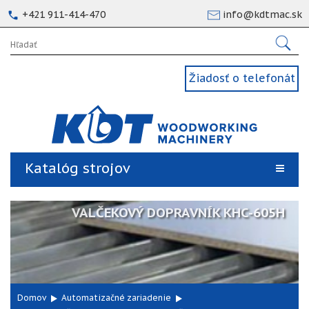
+421 911-414-470
info@kdtmac.sk
Žiadosť o telefonát
Katalóg strojov
VALČEKOVÝ DOPRAVNÍK KHC-605H
Domov
Automatizačné zariadenie