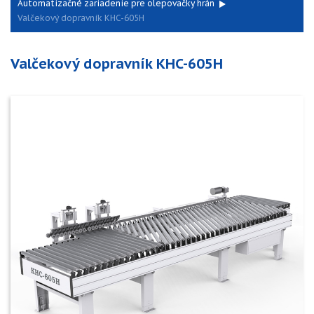
Automatizačné zariadenie pre olepovačky hrán
Valčekový dopravník KHC-605H
Valčekový dopravník KHC-605H