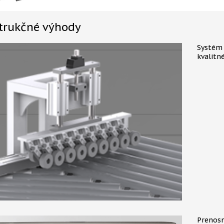
trukčné výhody
Systém 
kvalitné
Prenosn