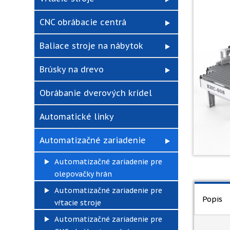
CNC obrábacie centrá
Baliace stroje na nábytok
Brúsky na drevo
Obrábanie dverových krídel
Automatické linky
Automatizačné zariadenie
Automatizačné zariadenie pre
olepovačky hrán
Automatizačné zariadenie pre
Popis
vŕtacie stroje
Automatizačné zariadenie pre