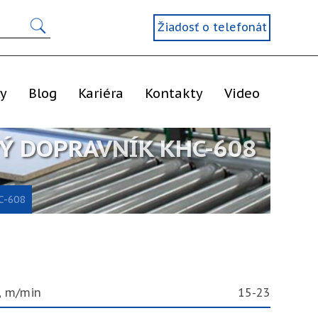
Žiadosť o telefonát
ly
Blog
Kariéra
Kontakty
Video
Ý DOPRAVNÍK KHC-608
C-608
, m/min
15-23