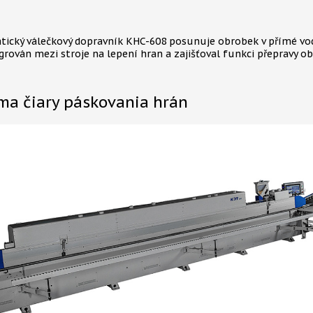
ický válečkový dopravník KHC-608 posunuje obrobek v přímé vod
grován mezi stroje na lepení hran a zajišťoval funkci přepravy ob
ma čiary páskovania hrán