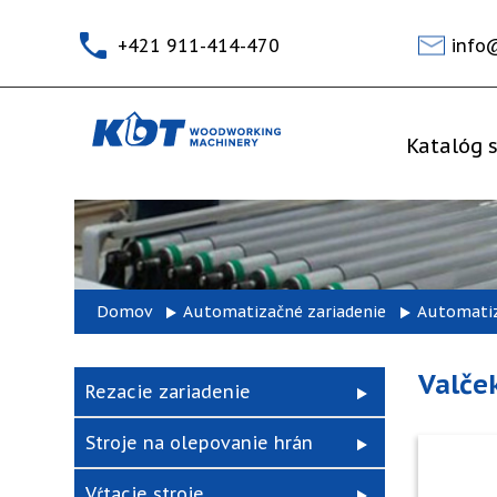
+421 911-414-470
info
Katalóg s
Domov
Automatizačné zariadenie
Automatiz
Valče
Rezacie zariadenie
Stroje na olepovanie hrán
Vŕtacie stroje