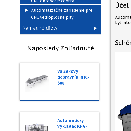
CNC obrábacie centrá
Účel
Automatizačné zariadenie pre
CNC veľkoplošné píly
Automat
byl inte
Náhradné diely
Sché
Naposledy Zhliadnuté
Valčekový
dopravník KHC-
608
Automatický
vykladač KHG-