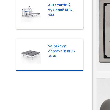
Automatický
vykladač KHG-
932
Valčekový
dopravník KHC-
303D