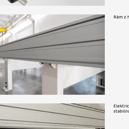
Rám z hl
Elektri
stabiln