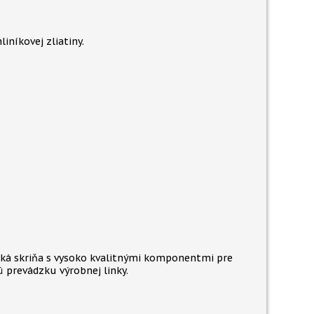
iníkovej zliatiny.
cká skriňa s vysoko kvalitnými komponentmi pre
ú prevádzku výrobnej linky.