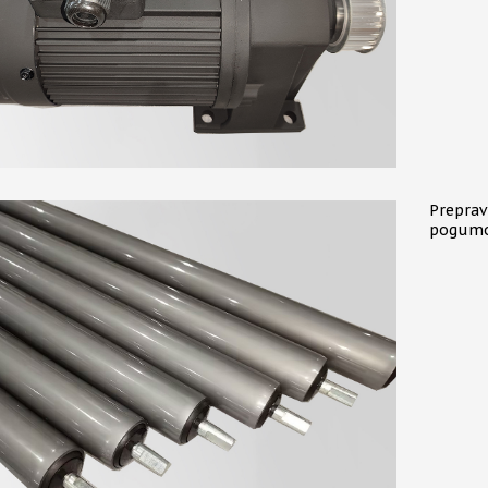
Preprav
pogumo