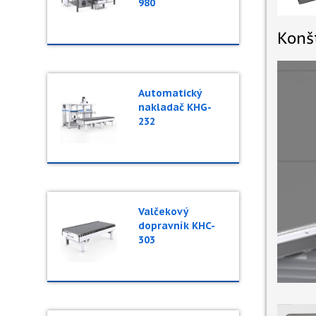
980
Konš
Automatický
nakladač KHG-
232
Valčekový
dopravník KHC-
303