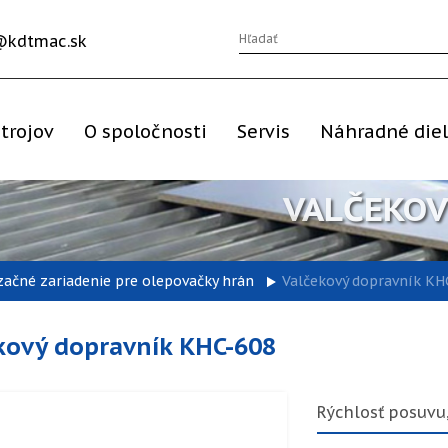
@kdtmac.sk
trojov
O spoločnosti
Servis
Náhradné die
VALČEKOV
ačné zariadenie pre olepovačky hrán
Valčekový dopravník KH
kový dopravník KHC-608
Rýchlosť posuvu