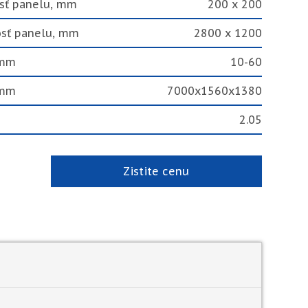
sť panelu, mm
200 x 200
osť panelu, mm
2800 x 1200
 mm
10-60
 mm
7000x1560x1380
2.05
Zistite cenu